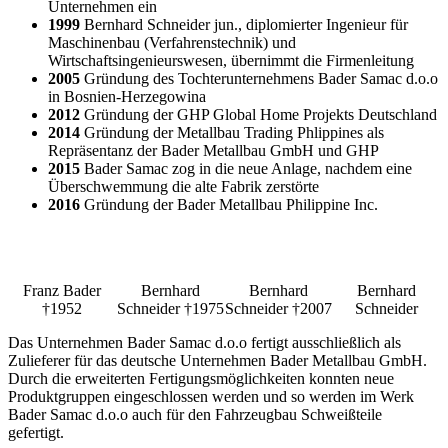
Unternehmen ein
1999
Bernhard Schneider jun., diplomierter Ingenieur für
Maschinenbau (Verfahrenstechnik) und
Wirtschaftsingenieurswesen, übernimmt die Firmenleitung
2005
Gründung des Tochterunternehmens Bader Samac d.o.o
in Bosnien-Herzegowina
2012
Gründung der GHP Global Home Projekts Deutschland
2014
Gründung der Metallbau Trading Phlippines als
Repräsentanz der Bader Metallbau GmbH und GHP
2015
Bader Samac zog in die neue Anlage, nachdem eine
Überschwemmung die alte Fabrik zerstörte
2016
Gründung der Bader Metallbau Philippine Inc.
Franz Bader
Bernhard
Bernhard
Bernhard
†1952
Schneider †1975
Schneider †2007
Schneider
Das Unternehmen Bader Samac d.o.o fertigt ausschließlich als
Zulieferer für das deutsche Unternehmen Bader Metallbau GmbH.
Durch die erweiterten Fertigungsmöglichkeiten konnten neue
Produktgruppen eingeschlossen werden und so werden im Werk
Bader Samac d.o.o auch für den Fahrzeugbau Schweißteile
gefertigt.