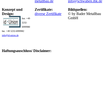
metallbau.de
info@schwaben.ihk.de
Konzept und
Zertifikate:
Bildquellen:
Design:
diverse Zertifikate
© by Bader Metallbau
GmbH
fon: +49
5232-
6999980
fax: +49 5232-6999982
info@id-union.de
Haftungsauschluss/ Disclaimer: