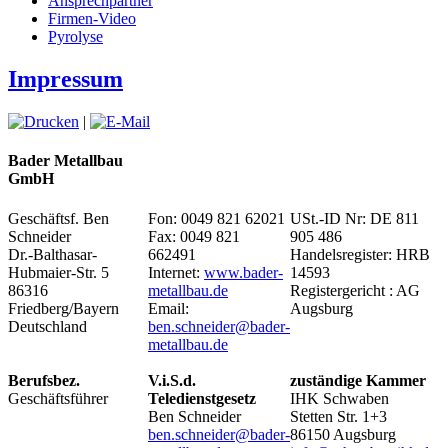
Ansprechpartner
Firmen-Video
Pyrolyse
Impressum
|
Bader Metallbau
GmbH
Geschäftsf. Ben
Fon: 0049 821 62021
USt.-ID Nr: DE 811
Schneider
Fax: 0049 821
905 486
Dr.-Balthasar-
662491
Handelsregister: HRB
Hubmaier-Str. 5
Internet:
www.bader-
14593
86316
metallbau.de
Registergericht : AG
Friedberg/Bayern
Email:
Augsburg
Deutschland
ben.schneider@bader-
metallbau.de
Berufsbez.
V.i.S.d.
zuständige Kammer
Geschäftsführer
Teledienstgesetz
IHK Schwaben
Ben Schneider
Stetten Str. 1+3
ben.schneider@bader-
86150 Augsburg